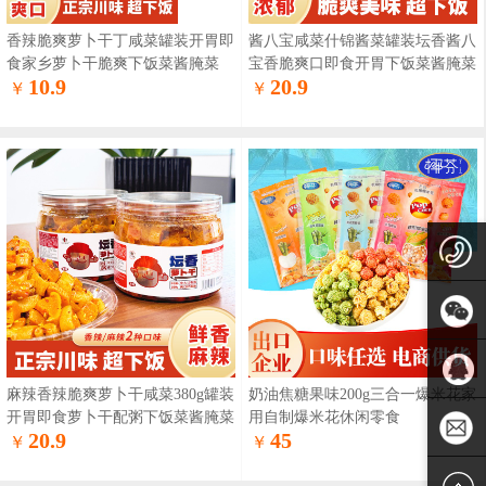
香辣脆爽萝卜干丁咸菜罐装开胃即
酱八宝咸菜什锦酱菜罐装坛香酱八
食家乡萝卜干脆爽下饭菜酱腌菜
宝香脆爽口即食开胃下饭菜酱腌菜
10.9
20.9
￥
￥
1359243
5125
添加微
麻辣香辣脆爽萝卜干咸菜380g罐装
奶油焦糖果味200g三合一爆米花家
开胃即食萝卜干配粥下饭菜酱腌菜
用自制爆米花休闲零食
信
1850820
20.9
45
￥
￥