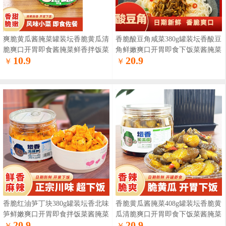
爽脆黄瓜酱腌菜罐装坛香脆黄瓜清
香脆酸豆角咸菜380g罐装坛香酸豆
脆爽口开胃即食酱腌菜鲜香拌饭菜
角鲜嫩爽口开胃即食下饭菜酱腌菜
10.9
20.9
￥
￥
香脆红油笋丁块380g罐装坛香北味
香脆黄瓜酱腌菜408g罐装坛香脆黄
笋鲜嫩爽口开胃即食拌饭菜酱腌菜
瓜清脆爽口开胃即食下饭菜酱腌菜
20.9
20.9
￥
￥