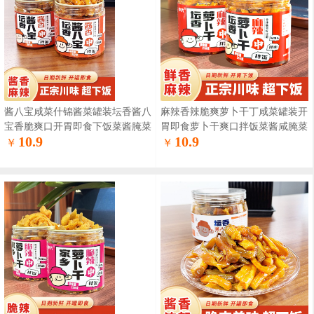
酱八宝咸菜什锦酱菜罐装坛香酱八
麻辣香辣脆爽萝卜干丁咸菜罐装开
宝香脆爽口开胃即食下饭菜酱腌菜
胃即食萝卜干爽口拌饭菜酱咸腌菜
10.9
10.9
￥
￥