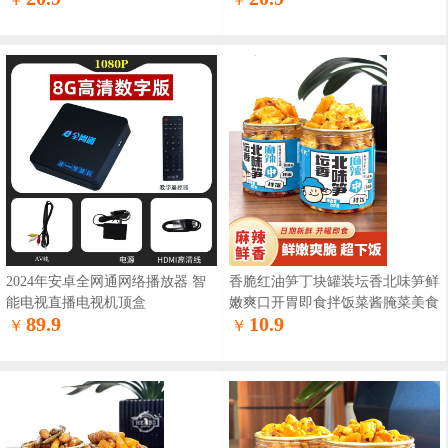
2024年安卓全网通网络播放器 智
香脆红油笋丁块罐装坛香北味笋鲜
能电视直播电视机顶盒
嫩爽口开胃即食拌饭菜酱腌菜美食
89.9
10.9
￥
￥