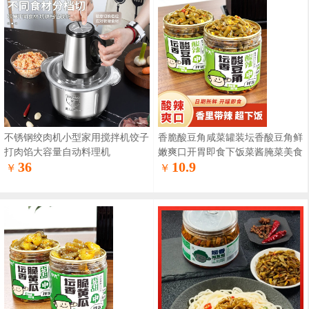
不锈钢绞肉机小型家用搅拌机饺子
香脆酸豆角咸菜罐装坛香酸豆角鲜
打肉馅大容量自动料理机
嫩爽口开胃即食下饭菜酱腌菜美食
36
10.9
￥
￥